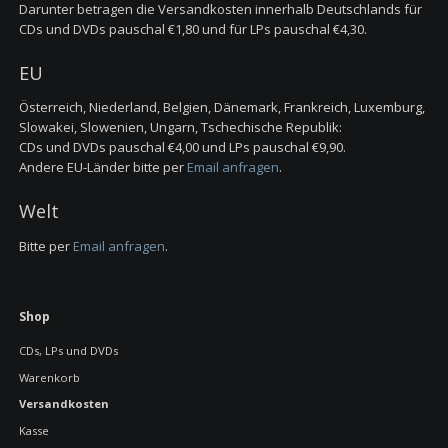
Darunter betragen die Versandkosten innerhalb Deutschlands für
CDs und DVDs pauschal €1,80 und für LPs pauschal
€
4,30.
EU
Österreich, Niederland, Belgien, Dänemark, Frankreich, Luxemburg,
Slowakei, Slowenien, Ungarn, Tschechische Republik:
CDs und DVDs pauschal €4,00 und LPs pauschal
€
9,90.
Andere EU-Länder bitte per
Email anfragen
.
Welt
Bitte per
Email anfragen
.
Navigation
Shop
überspringen
CDs, LPs und DVDs
Warenkorb
Versandkosten
Kasse