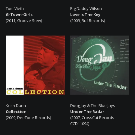
Tom Vieth
Big Daddy Wilson
G-Town-Girls
Love Is The Key
(2011, Groove Stew)
(2009, Ruf Records)
Keith Dunn
Doug Jay & The Blue Jays
Collection
Under The Radar
(2009, DeeTone Records)
(2007, CrossCut Records
CCD11094)