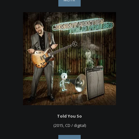
Told You So
(2015, CD / digital)