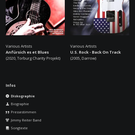
Various Artists
Various Artists
Anfürsich es et Blues
U.S. Rock - Back On Track
(2020, Torburg Charity Projekt)
(2005, Darrow)
Navigation
Infos
überspringen
Diskographie
Biographie
Pressestimmen
Jimmy Reiter Band
Songtexte